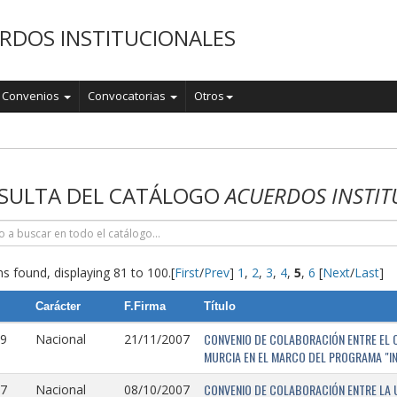
RDOS INSTITUCIONALES
Convenios
Convocatorias
Otros
o
SULTA DEL CATÁLOGO
ACUERDOS INSTIT
s found, displaying 81 to 100.
[
First
/
Prev
]
1
,
2
,
3
,
4
,
5
,
6
[
Next
/
Last
]
Carácter
F.Firma
Título
CONVENIO DE COLABORACIÓN ENTRE EL O
9
Nacional
21/11/2007
MURCIA EN EL MARCO DEL PROGRAMA "I
CONVENIO DE COLABORACIÓN ENTRE LA 
7
Nacional
08/10/2007