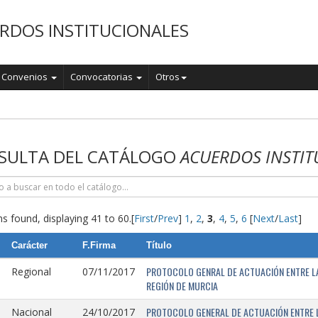
RDOS INSTITUCIONALES
Convenios
Convocatorias
Otros
o
SULTA DEL CATÁLOGO
ACUERDOS INSTIT
s found, displaying 41 to 60.
[
First
/
Prev
]
1
,
2
,
3
,
4
,
5
,
6
[
Next
/
Last
]
Carácter
F.Firma
Título
PROTOCOLO GENRAL DE ACTUACIÓN ENTRE LA 
Regional
07/11/2017
REGIÓN DE MURCIA
PROTOCOLO GENERAL DE ACTUACIÓN ENTRE L
Nacional
24/10/2017