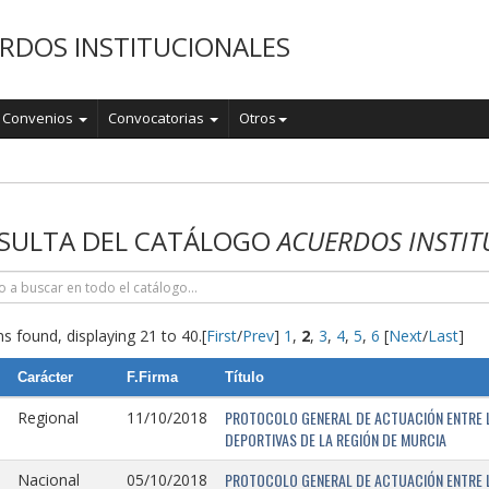
RDOS INSTITUCIONALES
Convenios
Convocatorias
Otros
o
SULTA DEL CATÁLOGO
ACUERDOS INSTIT
s found, displaying 21 to 40.
[
First
/
Prev
]
1
,
2
,
3
,
4
,
5
,
6
[
Next
/
Last
]
Carácter
F.Firma
Título
PROTOCOLO GENERAL DE ACTUACIÓN ENTRE L
Regional
11/10/2018
DEPORTIVAS DE LA REGIÓN DE MURCIA
PROTOCOLO GENERAL DE ACTUACIÓN ENTRE L
Nacional
05/10/2018