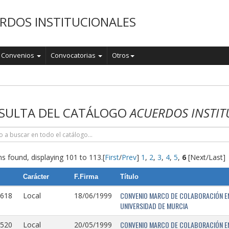
RDOS INSTITUCIONALES
Convenios
Convocatorias
Otros
o
SULTA DEL CATÁLOGO
ACUERDOS INSTIT
s found, displaying 101 to 113.
[
First
/
Prev
]
1
,
2
,
3
,
4
,
5
,
6
[Next/Last]
Carácter
F.Firma
Título
CONVENIO MARCO DE COLABORACIÓN EN
0618
Local
18/06/1999
UNIVERSIDAD DE MURCIA
CONVENIO MARCO DE COLABORACIÓN ENT
0520
Local
20/05/1999