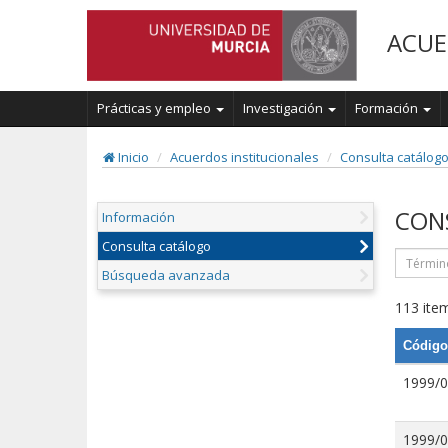
ACUE
Prácticas y empleo
Investigación
Formación
Inicio
Acuerdos institucionales
Consulta catálog
CON
Información
Consulta catálogo
Búsqueda avanzada
113 item
Código
1999/
1999/