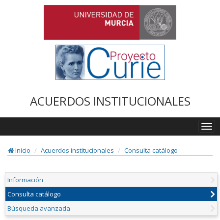
ACUERDOS INSTITUCIONALES
Togg
navi
Inicio
Acuerdos institucionales
Consulta catálogo
Información
Consulta catálogo
Búsqueda avanzada