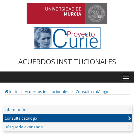
ACUERDOS INSTITUCIONALES
Togg
navi
Inicio
Acuerdos institucionales
Consulta catálogo
Información
Consulta catálogo
Búsqueda avanzada