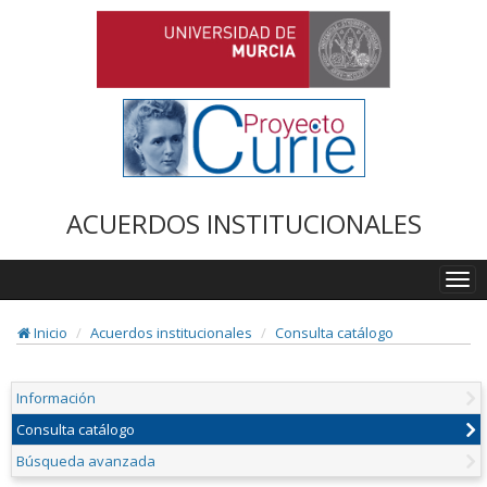
ACUERDOS INSTITUCIONALES
Togg
navi
Inicio
Acuerdos institucionales
Consulta catálogo
Información
Consulta catálogo
Búsqueda avanzada