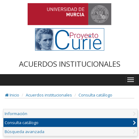
ACUERDOS INSTITUCIONALES
Togg
navi
Inicio
Acuerdos institucionales
Consulta catálogo
Información
Consulta catálogo
Búsqueda avanzada