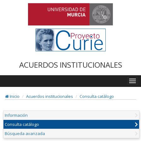
ACUERDOS INSTITUCIONALES
Togg
navi
Inicio
Acuerdos institucionales
Consulta catálogo
Información
Consulta catálogo
Búsqueda avanzada