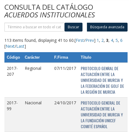
CONSULTA DEL CATÁLOGO
ACUERDOS INSTITUCIONALES
Buscar
Búsqueda avanzada
113 items found, displaying 41 to 60.
[
First
/
Prev
]
1
,
2
,
3
,
4
,
5
,
6
[
Next
/
Last
]
Código
Carácter
F.Firma
Título
PROTOCOLO GENRAL DE
2017-
Regional
07/11/2017
ACTUACIÓN ENTRE LA
207
UNIVERSIDAD DE MURCIA Y
LA FEDERACIÓN DE GOLF DE
LA REGIÓN DE MURCIA
PROTOCOLO GENERAL DE
2017-
Nacional
24/10/2017
ACTUACIÓN ENTRE LA
99
UNIVERSIDAD DE MURCIA Y
LA FUNDACIÓN UNICEF
COMITÉ ESPAÑOL