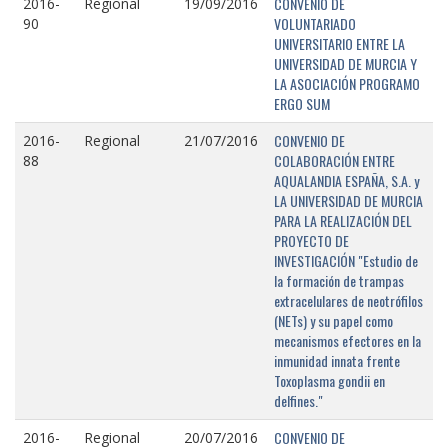
CONVENIO DE
2016-
Regional
19/09/2016
VOLUNTARIADO
90
UNIVERSITARIO ENTRE LA
UNIVERSIDAD DE MURCIA Y
LA ASOCIACIÓN PROGRAMO
ERGO SUM
CONVENIO DE
2016-
Regional
21/07/2016
COLABORACIÓN ENTRE
88
AQUALANDIA ESPAÑA, S.A. y
LA UNIVERSIDAD DE MURCIA
PARA LA REALIZACIÓN DEL
PROYECTO DE
INVESTIGACIÓN "Estudio de
la formación de trampas
extracelulares de neotrófilos
(NETs) y su papel como
mecanismos efectores en la
inmunidad innata frente
Toxoplasma gondii en
delfines."
CONVENIO DE
2016-
Regional
20/07/2016