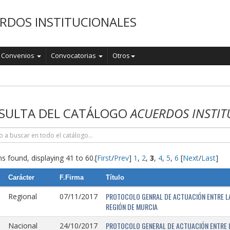
RDOS INSTITUCIONALES
Convenios
Convocatorias
Otros
o
SULTA DEL CATÁLOGO
ACUERDOS INSTIT
s found, displaying 41 to 60.
[
First
/
Prev
]
1
,
2
,
3
,
4
,
5
,
6
[
Next
/
Last
]
Carácter
F.Firma
Título
PROTOCOLO GENRAL DE ACTUACIÓN ENTRE LA 
Regional
07/11/2017
REGIÓN DE MURCIA
PROTOCOLO GENERAL DE ACTUACIÓN ENTRE L
Nacional
24/10/2017