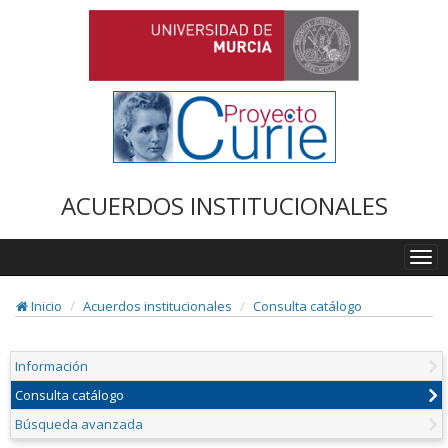
ACUERDOS INSTITUCIONALES
Togg
navi
Inicio
Acuerdos institucionales
Consulta catálogo
Información
Consulta catálogo
Búsqueda avanzada