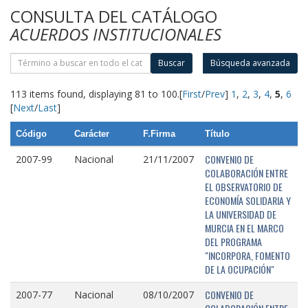
CONSULTA DEL CATÁLOGO
ACUERDOS INSTITUCIONALES
Buscar
Búsqueda avanzada
113 items found, displaying 81 to 100.
[
First
/
Prev
]
1
,
2
,
3
,
4
,
5
,
6
[
Next
/
Last
]
Código
Carácter
F.Firma
Título
CONVENIO DE
2007-99
Nacional
21/11/2007
COLABORACIÓN ENTRE
EL OBSERVATORIO DE
ECONOMÍA SOLIDARIA Y
LA UNIVERSIDAD DE
MURCIA EN EL MARCO
DEL PROGRAMA
"INCORPORA, FOMENTO
DE LA OCUPACIÓN"
CONVENIO DE
2007-77
Nacional
08/10/2007