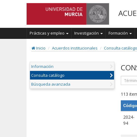
ACUE
Prácticas y empleo
Investigación
Formación
Inicio
Acuerdos institucionales
Consulta catálog
CON
Información
Consulta catálogo
Búsqueda avanzada
113 item
Código
2024-
94