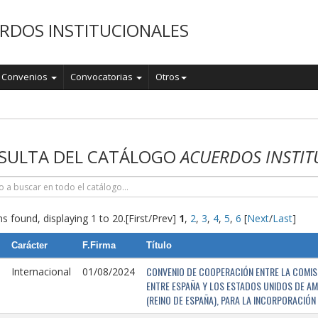
RDOS INSTITUCIONALES
Convenios
Convocatorias
Otros
o
SULTA DEL CATÁLOGO
ACUERDOS INSTIT
s found, displaying 1 to 20.
[First/Prev]
1
,
2
,
3
,
4
,
5
,
6
[
Next
/
Last
]
Carácter
F.Firma
Título
CONVENIO DE COOPERACIÓN ENTRE LA COMISI
Internacional
01/08/2024
ENTRE ESPAÑA Y LOS ESTADOS UNIDOS DE AM
(REINO DE ESPAÑA), PARA LA INCORPORACIÓ