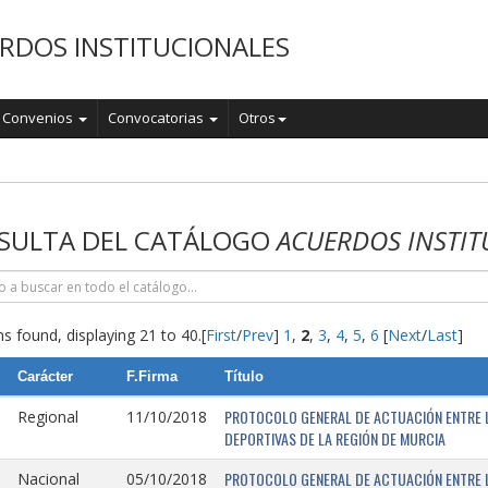
RDOS INSTITUCIONALES
Convenios
Convocatorias
Otros
o
SULTA DEL CATÁLOGO
ACUERDOS INSTIT
s found, displaying 21 to 40.
[
First
/
Prev
]
1
,
2
,
3
,
4
,
5
,
6
[
Next
/
Last
]
Carácter
F.Firma
Título
PROTOCOLO GENERAL DE ACTUACIÓN ENTRE L
Regional
11/10/2018
DEPORTIVAS DE LA REGIÓN DE MURCIA
PROTOCOLO GENERAL DE ACTUACIÓN ENTRE L
Nacional
05/10/2018