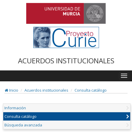
ACUERDOS INSTITUCIONALES
Togg
navi
Inicio
Acuerdos institucionales
Consulta catálogo
Información
Consulta catálogo
Búsqueda avanzada