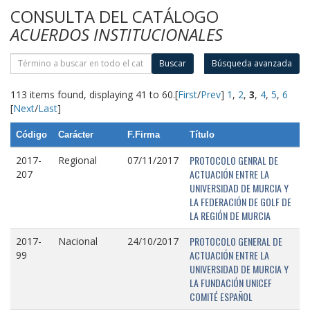
CONSULTA DEL CATÁLOGO
ACUERDOS INSTITUCIONALES
Buscar
Búsqueda avanzada
113 items found, displaying 41 to 60.
[
First
/
Prev
]
1
,
2
,
3
,
4
,
5
,
6
[
Next
/
Last
]
Código
Carácter
F.Firma
Título
PROTOCOLO GENRAL DE
2017-
Regional
07/11/2017
ACTUACIÓN ENTRE LA
207
UNIVERSIDAD DE MURCIA Y
LA FEDERACIÓN DE GOLF DE
LA REGIÓN DE MURCIA
PROTOCOLO GENERAL DE
2017-
Nacional
24/10/2017
ACTUACIÓN ENTRE LA
99
UNIVERSIDAD DE MURCIA Y
LA FUNDACIÓN UNICEF
COMITÉ ESPAÑOL