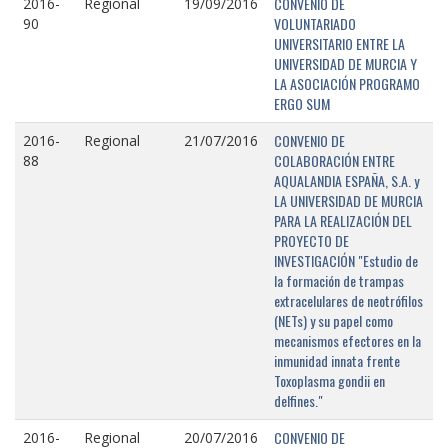
CONVENIO DE
2016-
Regional
19/09/2016
VOLUNTARIADO
90
UNIVERSITARIO ENTRE LA
UNIVERSIDAD DE MURCIA Y
LA ASOCIACIÓN PROGRAMO
ERGO SUM
CONVENIO DE
2016-
Regional
21/07/2016
COLABORACIÓN ENTRE
88
AQUALANDIA ESPAÑA, S.A. y
LA UNIVERSIDAD DE MURCIA
PARA LA REALIZACIÓN DEL
PROYECTO DE
INVESTIGACIÓN "Estudio de
la formación de trampas
extracelulares de neotrófilos
(NETs) y su papel como
mecanismos efectores en la
inmunidad innata frente
Toxoplasma gondii en
delfines."
CONVENIO DE
2016-
Regional
20/07/2016