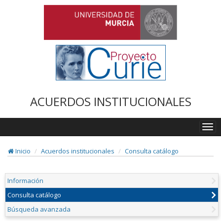
ACUERDOS INSTITUCIONALES
Togg
navi
Inicio
Acuerdos institucionales
Consulta catálogo
Información
Consulta catálogo
Búsqueda avanzada