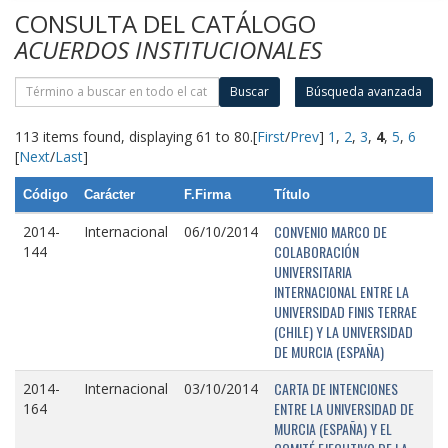
CONSULTA DEL CATÁLOGO
ACUERDOS INSTITUCIONALES
Buscar
Búsqueda avanzada
113 items found, displaying 61 to 80.
[
First
/
Prev
]
1
,
2
,
3
,
4
,
5
,
6
[
Next
/
Last
]
Código
Carácter
F.Firma
Título
CONVENIO MARCO DE
2014-
Internacional
06/10/2014
COLABORACIÓN
144
UNIVERSITARIA
INTERNACIONAL ENTRE LA
UNIVERSIDAD FINIS TERRAE
(CHILE) Y LA UNIVERSIDAD
DE MURCIA (ESPAÑA)
CARTA DE INTENCIONES
2014-
Internacional
03/10/2014
ENTRE LA UNIVERSIDAD DE
164
MURCIA (ESPAÑA) Y EL