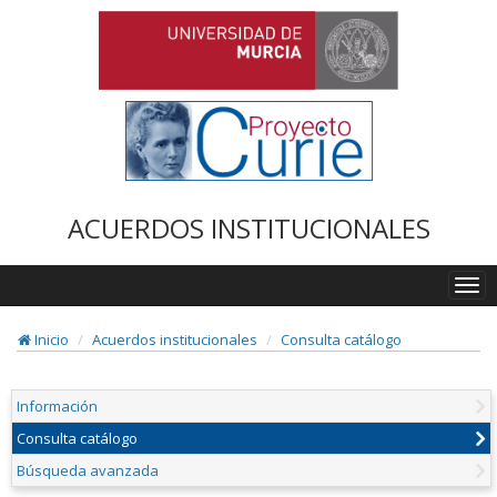
ACUERDOS INSTITUCIONALES
Togg
navi
Inicio
Acuerdos institucionales
Consulta catálogo
Información
Consulta catálogo
Búsqueda avanzada