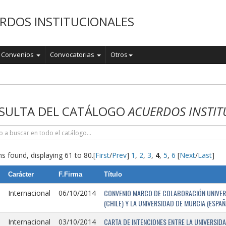
RDOS INSTITUCIONALES
Convenios
Convocatorias
Otros
o
SULTA DEL CATÁLOGO
ACUERDOS INSTIT
s found, displaying 61 to 80.
[
First
/
Prev
]
1
,
2
,
3
,
4
,
5
,
6
[
Next
/
Last
]
Carácter
F.Firma
Título
CONVENIO MARCO DE COLABORACIÓN UNIVERSI
Internacional
06/10/2014
(CHILE) Y LA UNIVERSIDAD DE MURCIA (ESPAÑ
CARTA DE INTENCIONES ENTRE LA UNIVERSIDA
Internacional
03/10/2014