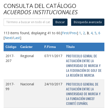
CONSULTA DEL CATÁLOGO
ACUERDOS INSTITUCIONALES
Buscar
Búsqueda avanzada
113 items found, displaying 41 to 60.
[
First
/
Prev
]
1
,
2
,
3
,
4
,
5
,
6
[
Next
/
Last
]
Código
Carácter
F.Firma
Título
PROTOCOLO GENRAL DE
2017-
Regional
07/11/2017
ACTUACIÓN ENTRE LA
207
UNIVERSIDAD DE MURCIA Y
LA FEDERACIÓN DE GOLF DE
LA REGIÓN DE MURCIA
PROTOCOLO GENERAL DE
2017-
Nacional
24/10/2017
ACTUACIÓN ENTRE LA
99
UNIVERSIDAD DE MURCIA Y
LA FUNDACIÓN UNICEF
COMITÉ ESPAÑOL