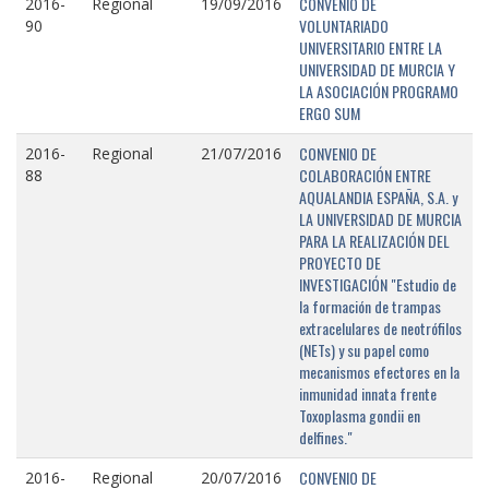
CONVENIO DE
2016-
Regional
19/09/2016
VOLUNTARIADO
90
UNIVERSITARIO ENTRE LA
UNIVERSIDAD DE MURCIA Y
LA ASOCIACIÓN PROGRAMO
ERGO SUM
CONVENIO DE
2016-
Regional
21/07/2016
COLABORACIÓN ENTRE
88
AQUALANDIA ESPAÑA, S.A. y
LA UNIVERSIDAD DE MURCIA
PARA LA REALIZACIÓN DEL
PROYECTO DE
INVESTIGACIÓN "Estudio de
la formación de trampas
extracelulares de neotrófilos
(NETs) y su papel como
mecanismos efectores en la
inmunidad innata frente
Toxoplasma gondii en
delfines."
CONVENIO DE
2016-
Regional
20/07/2016