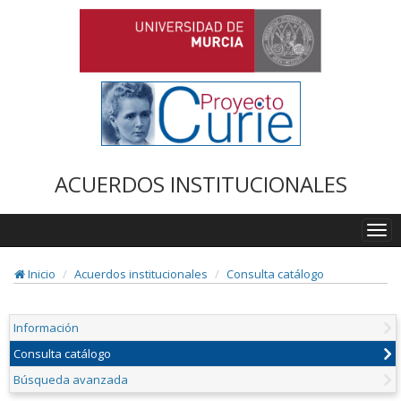
ACUERDOS INSTITUCIONALES
Togg
navi
Inicio
Acuerdos institucionales
Consulta catálogo
Información
Consulta catálogo
Búsqueda avanzada