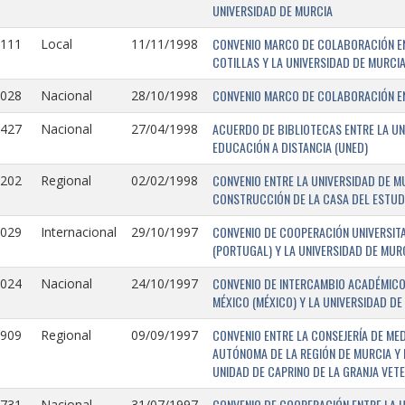
UNIVERSIDAD DE MURCIA
CONVENIO MARCO DE COLABORACIÓN EN
1111
Local
11/11/1998
COTILLAS Y LA UNIVERSIDAD DE MURCI
CONVENIO MARCO DE COLABORACIÓN ENT
1028
Nacional
28/10/1998
ACUERDO DE BIBLIOTECAS ENTRE LA UN
0427
Nacional
27/04/1998
EDUCACIÓN A DISTANCIA (UNED)
CONVENIO ENTRE LA UNIVERSIDAD DE M
0202
Regional
02/02/1998
CONSTRUCCIÓN DE LA CASA DEL ESTUDI
CONVENIO DE COOPERACIÓN UNIVERSITA
1029
Internacional
29/10/1997
(PORTUGAL) Y LA UNIVERSIDAD DE MURC
CONVENIO DE INTERCAMBIO ACADÉMICO
1024
Nacional
24/10/1997
MÉXICO (MÉXICO) Y LA UNIVERSIDAD DE
CONVENIO ENTRE LA CONSEJERÍA DE ME
0909
Regional
09/09/1997
AUTÓNOMA DE LA REGIÓN DE MURCIA Y 
UNIDAD DE CAPRINO DE LA GRANJA VETE
CONVENIO DE COOPERACIÓN ENTRE LA U
731-
Nacional
31/07/1997