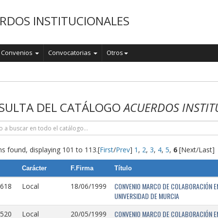
RDOS INSTITUCIONALES
Convenios
Convocatorias
Otros
o
SULTA DEL CATÁLOGO
ACUERDOS INSTIT
s found, displaying 101 to 113.
[
First
/
Prev
]
1
,
2
,
3
,
4
,
5
,
6
[Next/Last]
Carácter
F.Firma
Título
CONVENIO MARCO DE COLABORACIÓN EN
0618
Local
18/06/1999
UNIVERSIDAD DE MURCIA
CONVENIO MARCO DE COLABORACIÓN ENT
0520
Local
20/05/1999