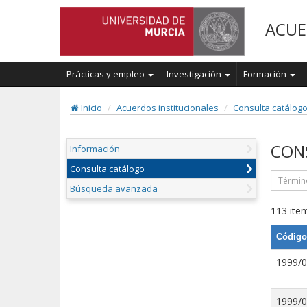
ACUE
Prácticas y empleo
Investigación
Formación
Inicio
Acuerdos institucionales
Consulta catálog
CON
Información
Consulta catálogo
Búsqueda avanzada
113 item
Código
1999/
1999/