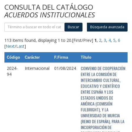
CONSULTA DEL CATÁLOGO
ACUERDOS INSTITUCIONALES
Buscar
Búsqueda avanzada
113 items found, displaying 1 to 20.
[First/Prev]
1
,
2
,
3
,
4
,
5
,
6
[
Next
/
Last
]
Código
Carácter
F.Firma
Título
CONVENIO DE COOPERACIÓN
2024-
Internacional
01/08/2024
ENTRE LA COMISIÓN DE
94
INTERCAMBIO CULTURAL,
EDUCATIVO Y CIENTÍFICO
ENTRE ESPAÑA Y LOS
ESTADOS UNIDOS DE
AMÉRICA (COMISIÓN
FULBRIGHT), Y LA
UNIVERSIDAD DE MURCIA
(REINO DE ESPAÑA), PARA LA
INCORPORACIÓN DE