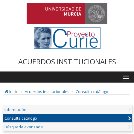
ACUERDOS INSTITUCIONALES
Togg
navi
Inicio
Acuerdos institucionales
Consulta catálogo
Información
Consulta catálogo
Búsqueda avanzada