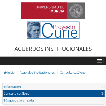
ACUERDOS INSTITUCIONALES
Togg
navi
Inicio
Acuerdos institucionales
Consulta catálogo
Información
Consulta catálogo
Búsqueda avanzada