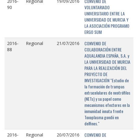
CONVENIO DE
2016-
Regional
19/09/2016
VOLUNTARIADO
90
UNIVERSITARIO ENTRE LA
UNIVERSIDAD DE MURCIA Y
LA ASOCIACIÓN PROGRAMO
ERGO SUM
CONVENIO DE
2016-
Regional
21/07/2016
COLABORACIÓN ENTRE
88
AQUALANDIA ESPAÑA, S.A. y
LA UNIVERSIDAD DE MURCIA
PARA LA REALIZACIÓN DEL
PROYECTO DE
INVESTIGACIÓN "Estudio de
la formación de trampas
extracelulares de neotrófilos
(NETs) y su papel como
mecanismos efectores en la
inmunidad innata frente
Toxoplasma gondii en
delfines."
CONVENIO DE
2016-
Regional
20/07/2016