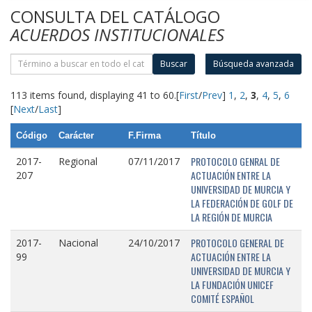
CONSULTA DEL CATÁLOGO
ACUERDOS INSTITUCIONALES
Buscar
Búsqueda avanzada
113 items found, displaying 41 to 60.
[
First
/
Prev
]
1
,
2
,
3
,
4
,
5
,
6
[
Next
/
Last
]
Código
Carácter
F.Firma
Título
PROTOCOLO GENRAL DE
2017-
Regional
07/11/2017
ACTUACIÓN ENTRE LA
207
UNIVERSIDAD DE MURCIA Y
LA FEDERACIÓN DE GOLF DE
LA REGIÓN DE MURCIA
PROTOCOLO GENERAL DE
2017-
Nacional
24/10/2017
ACTUACIÓN ENTRE LA
99
UNIVERSIDAD DE MURCIA Y
LA FUNDACIÓN UNICEF
COMITÉ ESPAÑOL