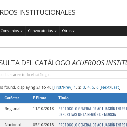
RDOS INSTITUCIONALES
Convenios
Convocatorias
Otros
o
SULTA DEL CATÁLOGO
ACUERDOS INSTIT
s found, displaying 21 to 40.
[
First
/
Prev
]
1
,
2
,
3
,
4
,
5
,
6
[
Next
/
Last
]
Carácter
F.Firma
Título
PROTOCOLO GENERAL DE ACTUACIÓN ENTRE L
Regional
11/10/2018
DEPORTIVAS DE LA REGIÓN DE MURCIA
PROTOCOLO GENERAL DE ACTUACIÓN ENTRE L
Nacional
05/10/2018