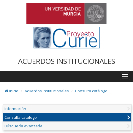
ACUERDOS INSTITUCIONALES
Togg
navi
Inicio
Acuerdos institucionales
Consulta catálogo
Información
Consulta catálogo
Búsqueda avanzada