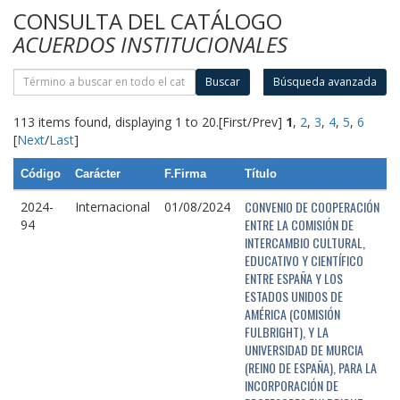
CONSULTA DEL CATÁLOGO
ACUERDOS INSTITUCIONALES
Buscar
Búsqueda avanzada
113 items found, displaying 1 to 20.
[First/Prev]
1
,
2
,
3
,
4
,
5
,
6
[
Next
/
Last
]
Código
Carácter
F.Firma
Título
CONVENIO DE COOPERACIÓN
2024-
Internacional
01/08/2024
ENTRE LA COMISIÓN DE
94
INTERCAMBIO CULTURAL,
EDUCATIVO Y CIENTÍFICO
ENTRE ESPAÑA Y LOS
ESTADOS UNIDOS DE
AMÉRICA (COMISIÓN
FULBRIGHT), Y LA
UNIVERSIDAD DE MURCIA
(REINO DE ESPAÑA), PARA LA
INCORPORACIÓN DE