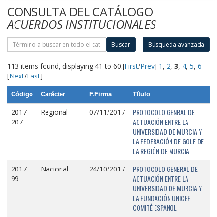
CONSULTA DEL CATÁLOGO
ACUERDOS INSTITUCIONALES
Buscar
Búsqueda avanzada
113 items found, displaying 41 to 60.
[
First
/
Prev
]
1
,
2
,
3
,
4
,
5
,
6
[
Next
/
Last
]
Código
Carácter
F.Firma
Título
PROTOCOLO GENRAL DE
2017-
Regional
07/11/2017
ACTUACIÓN ENTRE LA
207
UNIVERSIDAD DE MURCIA Y
LA FEDERACIÓN DE GOLF DE
LA REGIÓN DE MURCIA
PROTOCOLO GENERAL DE
2017-
Nacional
24/10/2017
ACTUACIÓN ENTRE LA
99
UNIVERSIDAD DE MURCIA Y
LA FUNDACIÓN UNICEF
COMITÉ ESPAÑOL