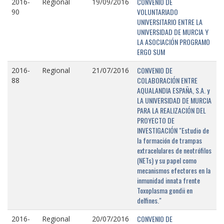
CONVENIO DE
2016-
Regional
19/09/2016
VOLUNTARIADO
90
UNIVERSITARIO ENTRE LA
UNIVERSIDAD DE MURCIA Y
LA ASOCIACIÓN PROGRAMO
ERGO SUM
CONVENIO DE
2016-
Regional
21/07/2016
COLABORACIÓN ENTRE
88
AQUALANDIA ESPAÑA, S.A. y
LA UNIVERSIDAD DE MURCIA
PARA LA REALIZACIÓN DEL
PROYECTO DE
INVESTIGACIÓN "Estudio de
la formación de trampas
extracelulares de neotrófilos
(NETs) y su papel como
mecanismos efectores en la
inmunidad innata frente
Toxoplasma gondii en
delfines."
CONVENIO DE
2016-
Regional
20/07/2016