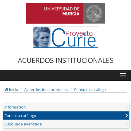
ACUERDOS INSTITUCIONALES
Togg
navi
Inicio
Acuerdos institucionales
Consulta catálogo
Información
Consulta catálogo
Búsqueda avanzada