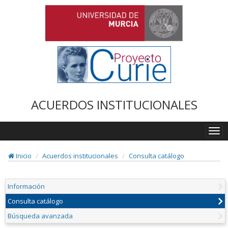
ACUERDOS INSTITUCIONALES
Togg
navi
Inicio
Acuerdos institucionales
Consulta catálogo
Información
Consulta catálogo
Búsqueda avanzada