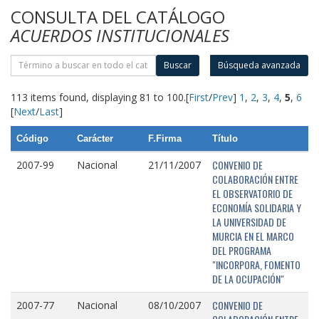
CONSULTA DEL CATÁLOGO
ACUERDOS INSTITUCIONALES
Buscar
Búsqueda avanzada
113 items found, displaying 81 to 100.
[
First
/
Prev
]
1
,
2
,
3
,
4
,
5
,
6
[
Next
/
Last
]
Código
Carácter
F.Firma
Título
CONVENIO DE
2007-99
Nacional
21/11/2007
COLABORACIÓN ENTRE
EL OBSERVATORIO DE
ECONOMÍA SOLIDARIA Y
LA UNIVERSIDAD DE
MURCIA EN EL MARCO
DEL PROGRAMA
"INCORPORA, FOMENTO
DE LA OCUPACIÓN"
CONVENIO DE
2007-77
Nacional
08/10/2007