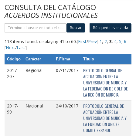
CONSULTA DEL CATÁLOGO
ACUERDOS INSTITUCIONALES
Buscar
Búsqueda avanzada
113 items found, displaying 41 to 60.
[
First
/
Prev
]
1
,
2
,
3
,
4
,
5
,
6
[
Next
/
Last
]
Código
Carácter
F.Firma
Título
PROTOCOLO GENRAL DE
2017-
Regional
07/11/2017
ACTUACIÓN ENTRE LA
207
UNIVERSIDAD DE MURCIA Y
LA FEDERACIÓN DE GOLF DE
LA REGIÓN DE MURCIA
PROTOCOLO GENERAL DE
2017-
Nacional
24/10/2017
ACTUACIÓN ENTRE LA
99
UNIVERSIDAD DE MURCIA Y
LA FUNDACIÓN UNICEF
COMITÉ ESPAÑOL