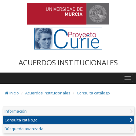
ACUERDOS INSTITUCIONALES
Togg
navi
Inicio
Acuerdos institucionales
Consulta catálogo
Información
Consulta catálogo
Búsqueda avanzada