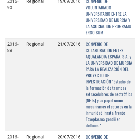
CONVENIO DE
2016-
Regional
19/09/2016
VOLUNTARIADO
90
UNIVERSITARIO ENTRE LA
UNIVERSIDAD DE MURCIA Y
LA ASOCIACIÓN PROGRAMO
ERGO SUM
CONVENIO DE
2016-
Regional
21/07/2016
COLABORACIÓN ENTRE
88
AQUALANDIA ESPAÑA, S.A. y
LA UNIVERSIDAD DE MURCIA
PARA LA REALIZACIÓN DEL
PROYECTO DE
INVESTIGACIÓN "Estudio de
la formación de trampas
extracelulares de neotrófilos
(NETs) y su papel como
mecanismos efectores en la
inmunidad innata frente
Toxoplasma gondii en
delfines."
CONVENIO DE
2016-
Regional
20/07/2016