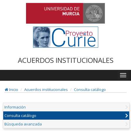
ACUERDOS INSTITUCIONALES
Togg
navi
Inicio
Acuerdos institucionales
Consulta catálogo
Información
Consulta catálogo
Búsqueda avanzada