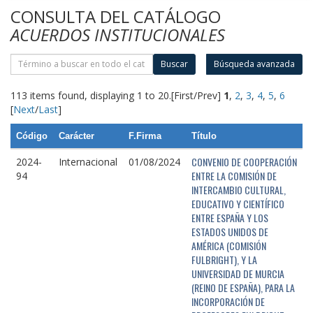
CONSULTA DEL CATÁLOGO
ACUERDOS INSTITUCIONALES
Buscar
Búsqueda avanzada
113 items found, displaying 1 to 20.
[First/Prev]
1
,
2
,
3
,
4
,
5
,
6
[
Next
/
Last
]
Código
Carácter
F.Firma
Título
CONVENIO DE COOPERACIÓN
2024-
Internacional
01/08/2024
ENTRE LA COMISIÓN DE
94
INTERCAMBIO CULTURAL,
EDUCATIVO Y CIENTÍFICO
ENTRE ESPAÑA Y LOS
ESTADOS UNIDOS DE
AMÉRICA (COMISIÓN
FULBRIGHT), Y LA
UNIVERSIDAD DE MURCIA
(REINO DE ESPAÑA), PARA LA
INCORPORACIÓN DE