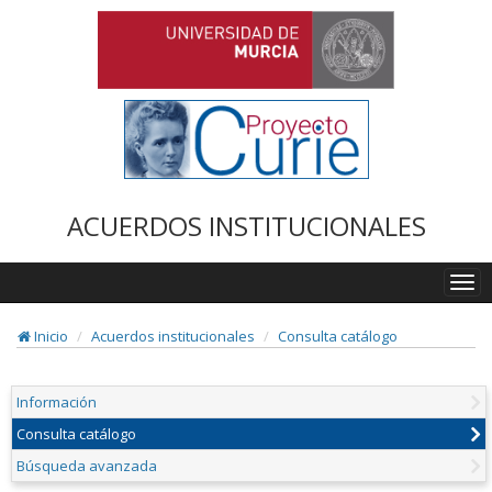
ACUERDOS INSTITUCIONALES
Togg
navi
Inicio
Acuerdos institucionales
Consulta catálogo
Información
Consulta catálogo
Búsqueda avanzada