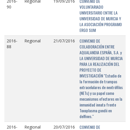
CONVENIO DE
2016-
Regional
19/09/2016
VOLUNTARIADO
90
UNIVERSITARIO ENTRE LA
UNIVERSIDAD DE MURCIA Y
LA ASOCIACIÓN PROGRAMO
ERGO SUM
CONVENIO DE
2016-
Regional
21/07/2016
COLABORACIÓN ENTRE
88
AQUALANDIA ESPAÑA, S.A. y
LA UNIVERSIDAD DE MURCIA
PARA LA REALIZACIÓN DEL
PROYECTO DE
INVESTIGACIÓN "Estudio de
la formación de trampas
extracelulares de neotrófilos
(NETs) y su papel como
mecanismos efectores en la
inmunidad innata frente
Toxoplasma gondii en
delfines."
CONVENIO DE
2016-
Regional
20/07/2016