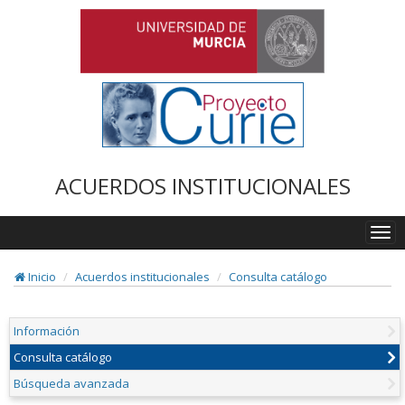
ACUERDOS INSTITUCIONALES
Togg
navi
Inicio
Acuerdos institucionales
Consulta catálogo
Información
Consulta catálogo
Búsqueda avanzada