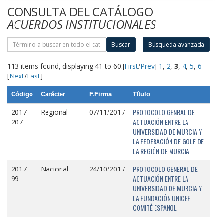
CONSULTA DEL CATÁLOGO
ACUERDOS INSTITUCIONALES
Buscar
Búsqueda avanzada
113 items found, displaying 41 to 60.
[
First
/
Prev
]
1
,
2
,
3
,
4
,
5
,
6
[
Next
/
Last
]
Código
Carácter
F.Firma
Título
PROTOCOLO GENRAL DE
2017-
Regional
07/11/2017
ACTUACIÓN ENTRE LA
207
UNIVERSIDAD DE MURCIA Y
LA FEDERACIÓN DE GOLF DE
LA REGIÓN DE MURCIA
PROTOCOLO GENERAL DE
2017-
Nacional
24/10/2017
ACTUACIÓN ENTRE LA
99
UNIVERSIDAD DE MURCIA Y
LA FUNDACIÓN UNICEF
COMITÉ ESPAÑOL