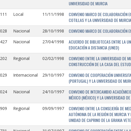
UNIVERSIDAD DE MURCIA
CONVENIO MARCO DE COLABORACIÓN EN
1111
Local
11/11/1998
COTILLAS Y LA UNIVERSIDAD DE MURCI
CONVENIO MARCO DE COLABORACIÓN ENT
1028
Nacional
28/10/1998
ACUERDO DE BIBLIOTECAS ENTRE LA UN
0427
Nacional
27/04/1998
EDUCACIÓN A DISTANCIA (UNED)
CONVENIO ENTRE LA UNIVERSIDAD DE M
0202
Regional
02/02/1998
CONSTRUCCIÓN DE LA CASA DEL ESTUDI
CONVENIO DE COOPERACIÓN UNIVERSITA
1029
Internacional
29/10/1997
(PORTUGAL) Y LA UNIVERSIDAD DE MURC
CONVENIO DE INTERCAMBIO ACADÉMICO
1024
Nacional
24/10/1997
MÉXICO (MÉXICO) Y LA UNIVERSIDAD DE
CONVENIO ENTRE LA CONSEJERÍA DE ME
0909
Regional
09/09/1997
AUTÓNOMA DE LA REGIÓN DE MURCIA Y 
UNIDAD DE CAPRINO DE LA GRANJA VETE
CONVENIO DE COOPERACIÓN ENTRE LA U
731-
Nacional
31/07/1997