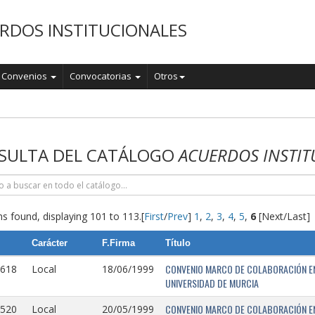
RDOS INSTITUCIONALES
Convenios
Convocatorias
Otros
o
SULTA DEL CATÁLOGO
ACUERDOS INSTIT
s found, displaying 101 to 113.
[
First
/
Prev
]
1
,
2
,
3
,
4
,
5
,
6
[Next/Last]
Carácter
F.Firma
Título
CONVENIO MARCO DE COLABORACIÓN EN
0618
Local
18/06/1999
UNIVERSIDAD DE MURCIA
CONVENIO MARCO DE COLABORACIÓN ENT
0520
Local
20/05/1999