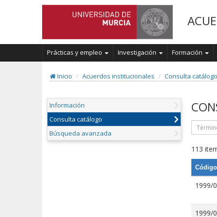
ACUE
Prácticas y empleo
Investigación
Formación
Inicio
Acuerdos institucionales
Consulta catálog
CON
Información
Consulta catálogo
Búsqueda avanzada
113 item
Código
1999/
1999/