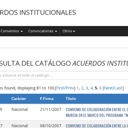
RDOS INSTITUCIONALES
Convenios
Convocatorias
Otros
o
SULTA DEL CATÁLOGO
ACUERDOS INSTIT
s found, displaying 81 to 100.
[
First
/
Prev
]
1
,
2
,
3
,
4
,
5
,
6
[
Next
/
Last
]
Carácter
F.Firma
Título
CONVENIO DE COLABORACIÓN ENTRE EL O
9
Nacional
21/11/2007
MURCIA EN EL MARCO DEL PROGRAMA "I
CONVENIO DE COLABORACIÓN ENTRE LA 
7
Nacional
08/10/2007