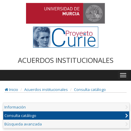
ACUERDOS INSTITUCIONALES
Togg
navi
Inicio
Acuerdos institucionales
Consulta catálogo
Información
Consulta catálogo
Búsqueda avanzada