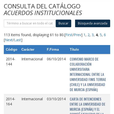
CONSULTA DEL CATÁLOGO
ACUERDOS INSTITUCIONALES
Buscar
Búsqueda avanzada
113 items found, displaying 61 to 80.
[
First
/
Prev
]
1
,
2
,
3
,
4
,
5
,
6
[
Next
/
Last
]
Código
Carácter
F.Firma
Título
CONVENIO MARCO DE
2014-
Internacional
06/10/2014
COLABORACIÓN
144
UNIVERSITARIA
INTERNACIONAL ENTRE LA
UNIVERSIDAD FINIS TERRAE
(CHILE) Y LA UNIVERSIDAD
DE MURCIA (ESPAÑA)
CARTA DE INTENCIONES
2014-
Internacional
03/10/2014
ENTRE LA UNIVERSIDAD DE
164
MURCIA (ESPAÑA) Y EL