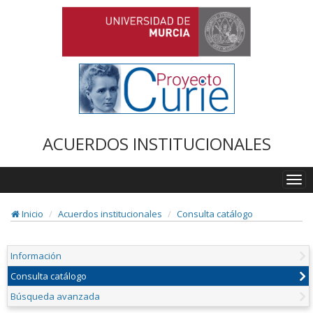
ACUERDOS INSTITUCIONALES
Togg
navi
Inicio
Acuerdos institucionales
Consulta catálogo
Información
Consulta catálogo
Búsqueda avanzada