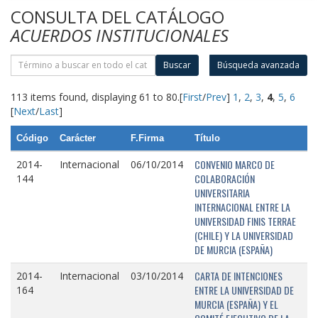
CONSULTA DEL CATÁLOGO
ACUERDOS INSTITUCIONALES
Buscar
Búsqueda avanzada
113 items found, displaying 61 to 80.
[
First
/
Prev
]
1
,
2
,
3
,
4
,
5
,
6
[
Next
/
Last
]
Código
Carácter
F.Firma
Título
CONVENIO MARCO DE
2014-
Internacional
06/10/2014
COLABORACIÓN
144
UNIVERSITARIA
INTERNACIONAL ENTRE LA
UNIVERSIDAD FINIS TERRAE
(CHILE) Y LA UNIVERSIDAD
DE MURCIA (ESPAÑA)
CARTA DE INTENCIONES
2014-
Internacional
03/10/2014
ENTRE LA UNIVERSIDAD DE
164
MURCIA (ESPAÑA) Y EL