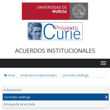
ACUERDOS INSTITUCIONALES
Togg
navi
Inicio
Acuerdos institucionales
Consulta catálogo
Información
Consulta catálogo
Búsqueda avanzada