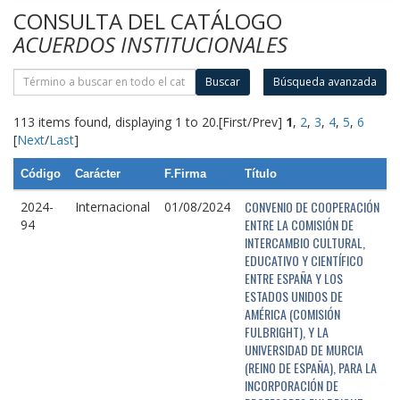
CONSULTA DEL CATÁLOGO
ACUERDOS INSTITUCIONALES
Buscar
Búsqueda avanzada
113 items found, displaying 1 to 20.
[First/Prev]
1
,
2
,
3
,
4
,
5
,
6
[
Next
/
Last
]
Código
Carácter
F.Firma
Título
CONVENIO DE COOPERACIÓN
2024-
Internacional
01/08/2024
ENTRE LA COMISIÓN DE
94
INTERCAMBIO CULTURAL,
EDUCATIVO Y CIENTÍFICO
ENTRE ESPAÑA Y LOS
ESTADOS UNIDOS DE
AMÉRICA (COMISIÓN
FULBRIGHT), Y LA
UNIVERSIDAD DE MURCIA
(REINO DE ESPAÑA), PARA LA
INCORPORACIÓN DE