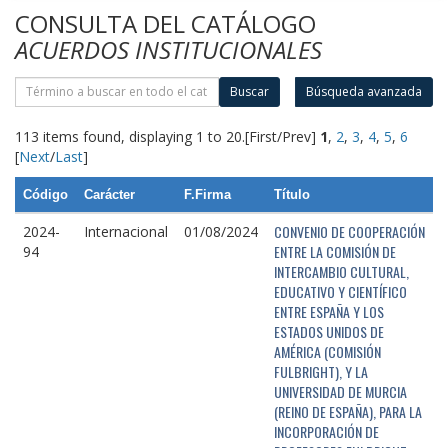
CONSULTA DEL CATÁLOGO
ACUERDOS INSTITUCIONALES
Buscar
Búsqueda avanzada
113 items found, displaying 1 to 20.
[First/Prev]
1
,
2
,
3
,
4
,
5
,
6
[
Next
/
Last
]
Código
Carácter
F.Firma
Título
CONVENIO DE COOPERACIÓN
2024-
Internacional
01/08/2024
ENTRE LA COMISIÓN DE
94
INTERCAMBIO CULTURAL,
EDUCATIVO Y CIENTÍFICO
ENTRE ESPAÑA Y LOS
ESTADOS UNIDOS DE
AMÉRICA (COMISIÓN
FULBRIGHT), Y LA
UNIVERSIDAD DE MURCIA
(REINO DE ESPAÑA), PARA LA
INCORPORACIÓN DE