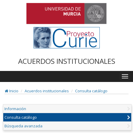
ACUERDOS INSTITUCIONALES
Togg
navi
Inicio
Acuerdos institucionales
Consulta catálogo
Información
Consulta catálogo
Búsqueda avanzada