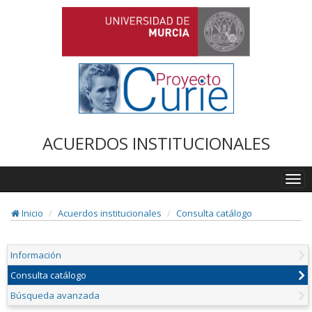
ACUERDOS INSTITUCIONALES
Togg
navi
Inicio
Acuerdos institucionales
Consulta catálogo
Información
Consulta catálogo
Búsqueda avanzada