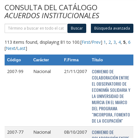
CONSULTA DEL CATÁLOGO
ACUERDOS INSTITUCIONALES
Buscar
Búsqueda avanzada
113 items found, displaying 81 to 100.
[
First
/
Prev
]
1
,
2
,
3
,
4
,
5
,
6
[
Next
/
Last
]
Código
Carácter
F.Firma
Título
CONVENIO DE
2007-99
Nacional
21/11/2007
COLABORACIÓN ENTRE
EL OBSERVATORIO DE
ECONOMÍA SOLIDARIA Y
LA UNIVERSIDAD DE
MURCIA EN EL MARCO
DEL PROGRAMA
"INCORPORA, FOMENTO
DE LA OCUPACIÓN"
CONVENIO DE
2007-77
Nacional
08/10/2007