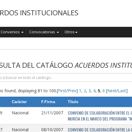
RDOS INSTITUCIONALES
Convenios
Convocatorias
Otros
o
SULTA DEL CATÁLOGO
ACUERDOS INSTIT
s found, displaying 81 to 100.
[
First
/
Prev
]
1
,
2
,
3
,
4
,
5
,
6
[
Next
/
Last
]
Carácter
F.Firma
Título
CONVENIO DE COLABORACIÓN ENTRE EL O
9
Nacional
21/11/2007
MURCIA EN EL MARCO DEL PROGRAMA "I
CONVENIO DE COLABORACIÓN ENTRE LA 
7
Nacional
08/10/2007