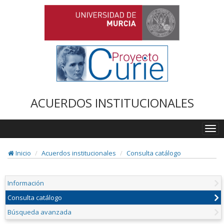
ACUERDOS INSTITUCIONALES
Togg
navi
Inicio
Acuerdos institucionales
Consulta catálogo
Información
Consulta catálogo
Búsqueda avanzada