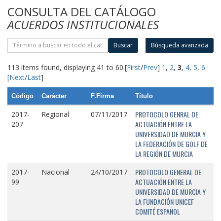
CONSULTA DEL CATÁLOGO
ACUERDOS INSTITUCIONALES
Buscar
Búsqueda avanzada
113 items found, displaying 41 to 60.
[
First
/
Prev
]
1
,
2
,
3
,
4
,
5
,
6
[
Next
/
Last
]
Código
Carácter
F.Firma
Título
PROTOCOLO GENRAL DE
2017-
Regional
07/11/2017
ACTUACIÓN ENTRE LA
207
UNIVERSIDAD DE MURCIA Y
LA FEDERACIÓN DE GOLF DE
LA REGIÓN DE MURCIA
PROTOCOLO GENERAL DE
2017-
Nacional
24/10/2017
ACTUACIÓN ENTRE LA
99
UNIVERSIDAD DE MURCIA Y
LA FUNDACIÓN UNICEF
COMITÉ ESPAÑOL