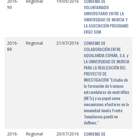
CONVENIO DE
2016-
Regional
19/09/2016
VOLUNTARIADO
90
UNIVERSITARIO ENTRE LA
UNIVERSIDAD DE MURCIA Y
LA ASOCIACIÓN PROGRAMO
ERGO SUM
CONVENIO DE
2016-
Regional
21/07/2016
COLABORACIÓN ENTRE
88
AQUALANDIA ESPAÑA, S.A. y
LA UNIVERSIDAD DE MURCIA
PARA LA REALIZACIÓN DEL
PROYECTO DE
INVESTIGACIÓN "Estudio de
la formación de trampas
extracelulares de neotrófilos
(NETs) y su papel como
mecanismos efectores en la
inmunidad innata frente
Toxoplasma gondii en
delfines."
CONVENIO DE
2016-
Regional
20/07/2016