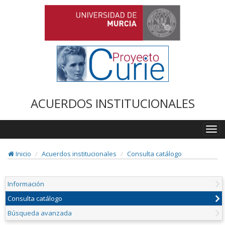
ACUERDOS INSTITUCIONALES
Togg
navi
Inicio
Acuerdos institucionales
Consulta catálogo
Información
Consulta catálogo
Búsqueda avanzada