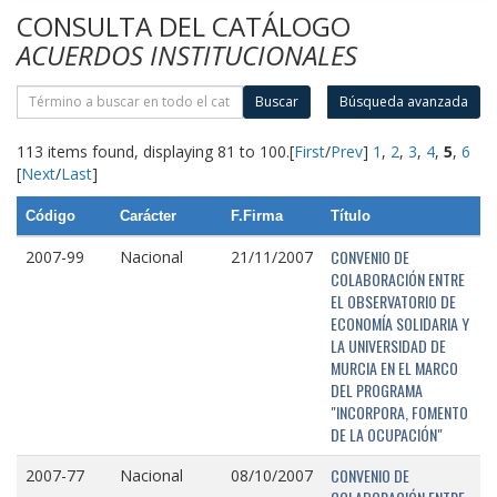
CONSULTA DEL CATÁLOGO
ACUERDOS INSTITUCIONALES
Buscar
Búsqueda avanzada
113 items found, displaying 81 to 100.
[
First
/
Prev
]
1
,
2
,
3
,
4
,
5
,
6
[
Next
/
Last
]
Código
Carácter
F.Firma
Título
CONVENIO DE
2007-99
Nacional
21/11/2007
COLABORACIÓN ENTRE
EL OBSERVATORIO DE
ECONOMÍA SOLIDARIA Y
LA UNIVERSIDAD DE
MURCIA EN EL MARCO
DEL PROGRAMA
"INCORPORA, FOMENTO
DE LA OCUPACIÓN"
CONVENIO DE
2007-77
Nacional
08/10/2007