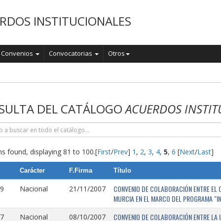
RDOS INSTITUCIONALES
Convenios
Convocatorias
Otros
o
SULTA DEL CATÁLOGO
ACUERDOS INSTIT
s found, displaying 81 to 100.
[
First
/
Prev
]
1
,
2
,
3
,
4
,
5
,
6
[
Next
/
Last
]
Carácter
F.Firma
Título
CONVENIO DE COLABORACIÓN ENTRE EL O
9
Nacional
21/11/2007
MURCIA EN EL MARCO DEL PROGRAMA "I
CONVENIO DE COLABORACIÓN ENTRE LA 
7
Nacional
08/10/2007