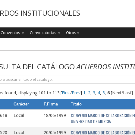
RDOS INSTITUCIONALES
Convenios
Convocatorias
Otros
o
SULTA DEL CATÁLOGO
ACUERDOS INSTIT
s found, displaying 101 to 113.
[
First
/
Prev
]
1
,
2
,
3
,
4
,
5
,
6
[Next/Last]
Carácter
F.Firma
Título
CONVENIO MARCO DE COLABORACIÓN EN
0618
Local
18/06/1999
UNIVERSIDAD DE MURCIA
CONVENIO MARCO DE COLABORACIÓN ENT
0520
Local
20/05/1999