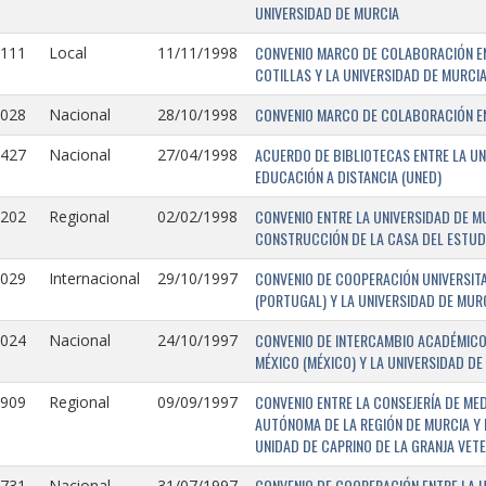
UNIVERSIDAD DE MURCIA
CONVENIO MARCO DE COLABORACIÓN EN
1111
Local
11/11/1998
COTILLAS Y LA UNIVERSIDAD DE MURCI
CONVENIO MARCO DE COLABORACIÓN ENT
1028
Nacional
28/10/1998
ACUERDO DE BIBLIOTECAS ENTRE LA UN
0427
Nacional
27/04/1998
EDUCACIÓN A DISTANCIA (UNED)
CONVENIO ENTRE LA UNIVERSIDAD DE M
0202
Regional
02/02/1998
CONSTRUCCIÓN DE LA CASA DEL ESTUDI
CONVENIO DE COOPERACIÓN UNIVERSITA
1029
Internacional
29/10/1997
(PORTUGAL) Y LA UNIVERSIDAD DE MURC
CONVENIO DE INTERCAMBIO ACADÉMICO
1024
Nacional
24/10/1997
MÉXICO (MÉXICO) Y LA UNIVERSIDAD DE
CONVENIO ENTRE LA CONSEJERÍA DE ME
0909
Regional
09/09/1997
AUTÓNOMA DE LA REGIÓN DE MURCIA Y 
UNIDAD DE CAPRINO DE LA GRANJA VETE
CONVENIO DE COOPERACIÓN ENTRE LA U
731-
Nacional
31/07/1997