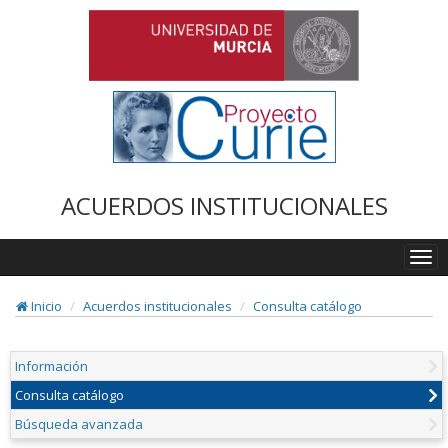
ACUERDOS INSTITUCIONALES
Togg
navi
Inicio
Acuerdos institucionales
Consulta catálogo
Información
Consulta catálogo
Búsqueda avanzada