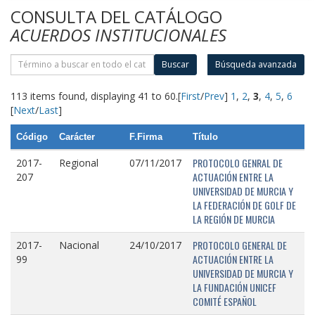
CONSULTA DEL CATÁLOGO
ACUERDOS INSTITUCIONALES
Buscar
Búsqueda avanzada
113 items found, displaying 41 to 60.
[
First
/
Prev
]
1
,
2
,
3
,
4
,
5
,
6
[
Next
/
Last
]
Código
Carácter
F.Firma
Título
PROTOCOLO GENRAL DE
2017-
Regional
07/11/2017
ACTUACIÓN ENTRE LA
207
UNIVERSIDAD DE MURCIA Y
LA FEDERACIÓN DE GOLF DE
LA REGIÓN DE MURCIA
PROTOCOLO GENERAL DE
2017-
Nacional
24/10/2017
ACTUACIÓN ENTRE LA
99
UNIVERSIDAD DE MURCIA Y
LA FUNDACIÓN UNICEF
COMITÉ ESPAÑOL