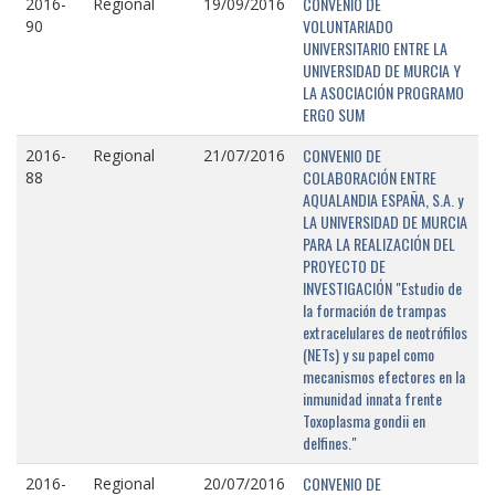
CONVENIO DE
2016-
Regional
19/09/2016
VOLUNTARIADO
90
UNIVERSITARIO ENTRE LA
UNIVERSIDAD DE MURCIA Y
LA ASOCIACIÓN PROGRAMO
ERGO SUM
CONVENIO DE
2016-
Regional
21/07/2016
COLABORACIÓN ENTRE
88
AQUALANDIA ESPAÑA, S.A. y
LA UNIVERSIDAD DE MURCIA
PARA LA REALIZACIÓN DEL
PROYECTO DE
INVESTIGACIÓN "Estudio de
la formación de trampas
extracelulares de neotrófilos
(NETs) y su papel como
mecanismos efectores en la
inmunidad innata frente
Toxoplasma gondii en
delfines."
CONVENIO DE
2016-
Regional
20/07/2016