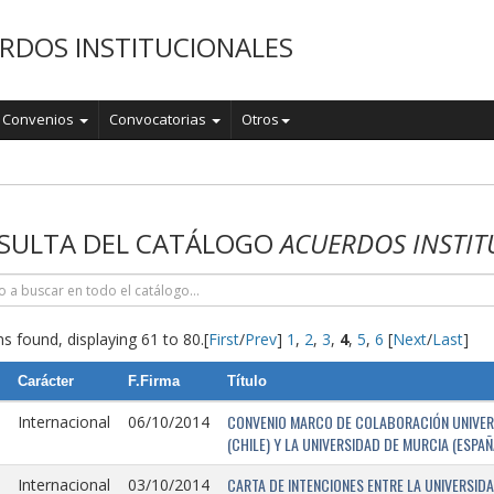
RDOS INSTITUCIONALES
Convenios
Convocatorias
Otros
o
SULTA DEL CATÁLOGO
ACUERDOS INSTIT
s found, displaying 61 to 80.
[
First
/
Prev
]
1
,
2
,
3
,
4
,
5
,
6
[
Next
/
Last
]
Carácter
F.Firma
Título
CONVENIO MARCO DE COLABORACIÓN UNIVERSI
Internacional
06/10/2014
(CHILE) Y LA UNIVERSIDAD DE MURCIA (ESPAÑ
CARTA DE INTENCIONES ENTRE LA UNIVERSIDA
Internacional
03/10/2014