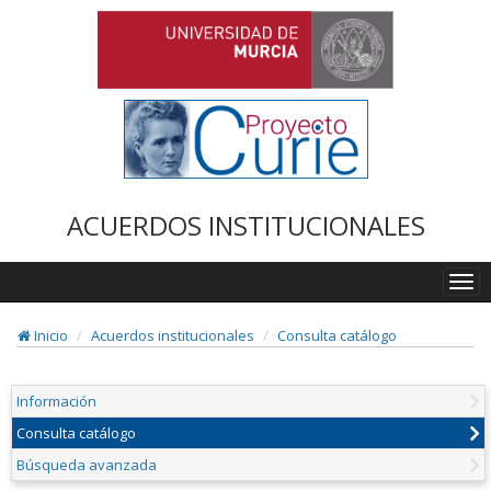
ACUERDOS INSTITUCIONALES
Togg
navi
Inicio
Acuerdos institucionales
Consulta catálogo
Información
Consulta catálogo
Búsqueda avanzada