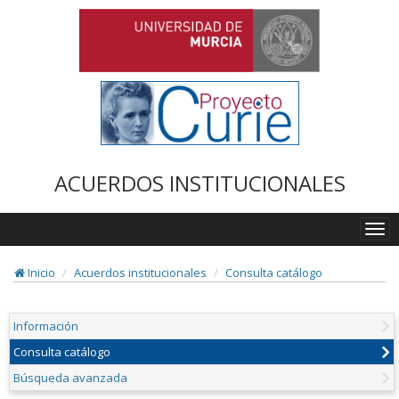
ACUERDOS INSTITUCIONALES
Togg
navi
Inicio
Acuerdos institucionales
Consulta catálogo
Información
Consulta catálogo
Búsqueda avanzada