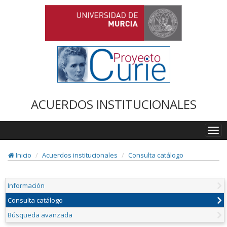
ACUERDOS INSTITUCIONALES
Togg
navi
Inicio
Acuerdos institucionales
Consulta catálogo
Información
Consulta catálogo
Búsqueda avanzada