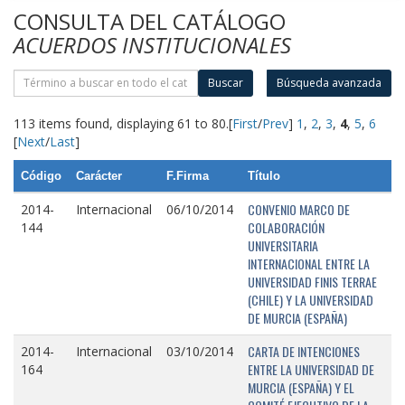
CONSULTA DEL CATÁLOGO
ACUERDOS INSTITUCIONALES
Buscar
Búsqueda avanzada
113 items found, displaying 61 to 80.
[
First
/
Prev
]
1
,
2
,
3
,
4
,
5
,
6
[
Next
/
Last
]
Código
Carácter
F.Firma
Título
CONVENIO MARCO DE
2014-
Internacional
06/10/2014
COLABORACIÓN
144
UNIVERSITARIA
INTERNACIONAL ENTRE LA
UNIVERSIDAD FINIS TERRAE
(CHILE) Y LA UNIVERSIDAD
DE MURCIA (ESPAÑA)
CARTA DE INTENCIONES
2014-
Internacional
03/10/2014
ENTRE LA UNIVERSIDAD DE
164
MURCIA (ESPAÑA) Y EL