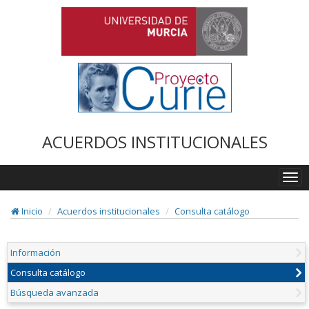
ACUERDOS INSTITUCIONALES
Togg
navi
Inicio
Acuerdos institucionales
Consulta catálogo
Información
Consulta catálogo
Búsqueda avanzada