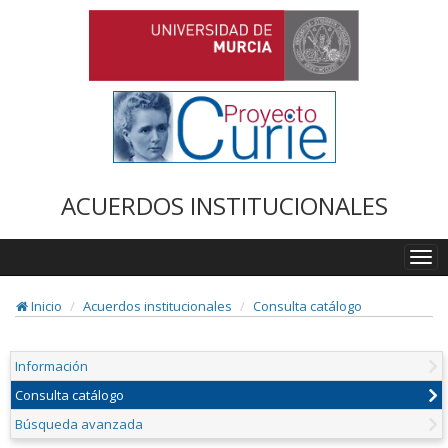
ACUERDOS INSTITUCIONALES
Togg
navi
Inicio
Acuerdos institucionales
Consulta catálogo
Información
Consulta catálogo
Búsqueda avanzada