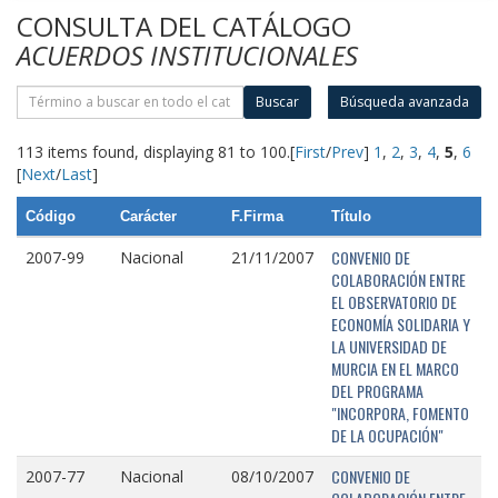
CONSULTA DEL CATÁLOGO
ACUERDOS INSTITUCIONALES
Buscar
Búsqueda avanzada
113 items found, displaying 81 to 100.
[
First
/
Prev
]
1
,
2
,
3
,
4
,
5
,
6
[
Next
/
Last
]
Código
Carácter
F.Firma
Título
CONVENIO DE
2007-99
Nacional
21/11/2007
COLABORACIÓN ENTRE
EL OBSERVATORIO DE
ECONOMÍA SOLIDARIA Y
LA UNIVERSIDAD DE
MURCIA EN EL MARCO
DEL PROGRAMA
"INCORPORA, FOMENTO
DE LA OCUPACIÓN"
CONVENIO DE
2007-77
Nacional
08/10/2007