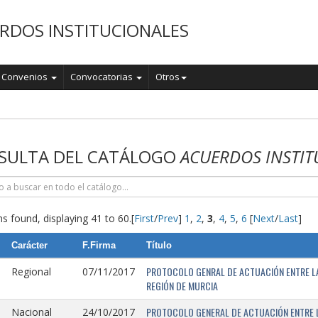
RDOS INSTITUCIONALES
Convenios
Convocatorias
Otros
o
SULTA DEL CATÁLOGO
ACUERDOS INSTIT
s found, displaying 41 to 60.
[
First
/
Prev
]
1
,
2
,
3
,
4
,
5
,
6
[
Next
/
Last
]
Carácter
F.Firma
Título
PROTOCOLO GENRAL DE ACTUACIÓN ENTRE LA 
Regional
07/11/2017
REGIÓN DE MURCIA
PROTOCOLO GENERAL DE ACTUACIÓN ENTRE L
Nacional
24/10/2017